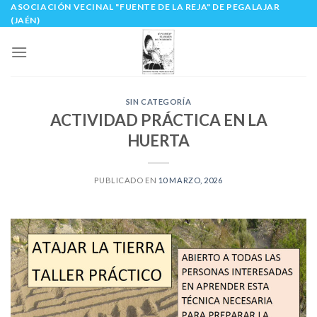
ASOCIACIÓN VECINAL "FUENTE DE LA REJA" DE PEGALAJAR
Skip
(JAÉN)
to
content
SIN CATEGORÍA
ACTIVIDAD PRÁCTICA EN LA
HUERTA
PUBLICADO EN
10 MARZO, 2026