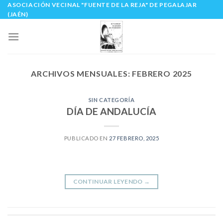
ASOCIACIÓN VECINAL "FUENTE DE LA REJA" DE PEGALAJAR
Skip
(JAÉN)
to
content
ARCHIVOS MENSUALES:
FEBRERO 2025
SIN CATEGORÍA
DÍA DE ANDALUCÍA
PUBLICADO EN
27 FEBRERO, 2025
CONTINUAR LEYENDO
→