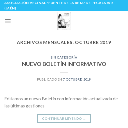
ASOCIACIÓN VECINAL "FUENTE DE LA REJA" DE PEGALAJAR
Skip
(JAÉN)
to
content
ARCHIVOS MENSUALES:
OCTUBRE 2019
SIN CATEGORÍA
NUEVO BOLETÍN INFORMATIVO
PUBLICADO EN
7 OCTUBRE, 2019
Editamos un nuevo Boletín con información actualizada de
las últimas gestiones
CONTINUAR LEYENDO
→