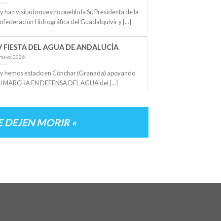
y han visitado nuestro pueblo la Sr. Presidenta de la
nfederación Hidrográfica del Guadalquivir y [...]
V FIESTA DEL AGUA DE ANDALUCÍA
mayo, 2026
y hemos estado en Cónchar (Granada) apoyando
 II MARCHA EN DEFENSA DEL AGUA del [...]
AVEGANDO POR LA CHARCA
abril, 2026
E DEJEN MORIR «
nita actividad organizada hoy por el Colegio en
laboración con el Ayuntamiento en la que [...]
ORNADA LÚDICO REIVINDICATIVA EN EL
ÍA MUNDIAL DEL AGUA
marzo, 2026
]