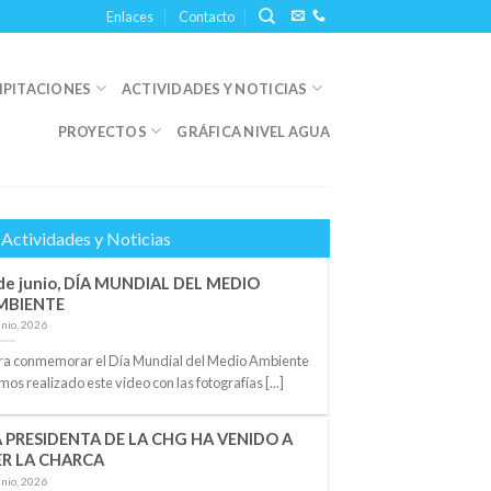
Enlaces
Contacto
IPITACIONES
ACTIVIDADES Y NOTICIAS
PROYECTOS
GRÁFICA NIVEL AGUA
Actividades y Noticias
de junio, DÍA MUNDIAL DEL MEDIO
MBIENTE
unio, 2026
ra conmemorar el Día Mundial del Medio Ambiente
mos realizado este video con las fotografías [...]
A PRESIDENTA DE LA CHG HA VENIDO A
ER LA CHARCA
unio, 2026