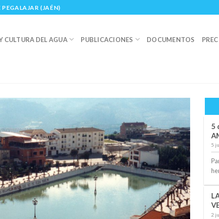
 PEGALAJAR (JAÉN)
Y CULTURA DEL AGUA
PUBLICACIONES
DOCUMENTOS
PREC
5 
A
5 j
Pa
he
L
V
2 j