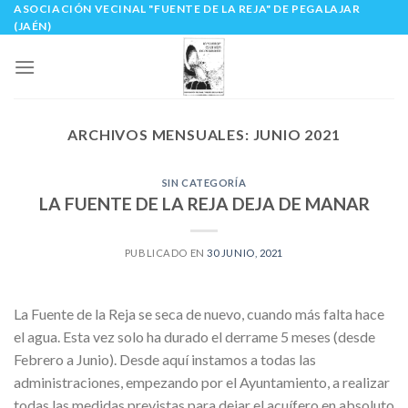
ASOCIACIÓN VECINAL "FUENTE DE LA REJA" DE PEGALAJAR
Skip
(JAÉN)
to
content
ARCHIVOS MENSUALES:
JUNIO 2021
SIN CATEGORÍA
LA FUENTE DE LA REJA DEJA DE MANAR
PUBLICADO EN
30 JUNIO, 2021
La Fuente de la Reja se seca de nuevo, cuando más falta hace
el agua. Esta vez solo ha durado el derrame 5 meses (desde
Febrero a Junio). Desde aquí instamos a todas las
administraciones, empezando por el Ayuntamiento, a realizar
todas las medidas previstas para dejar el acuífero en absoluto