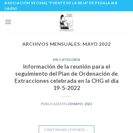
ASOCIACIÓN VECINAL "FUENTE DE LA REJA" DE PEGALAJAR
Skip
(JAÉN)
to
content
ARCHIVOS MENSUALES:
MAYO 2022
SIN CATEGORÍA
Información de la reunión para el
seguimiento del Plan de Ordenación de
Extracciones celebrada en la CHG el día
19-5-2022
PUBLICADO EN
20 MAYO, 2022
CONTINUAR LEYENDO
→