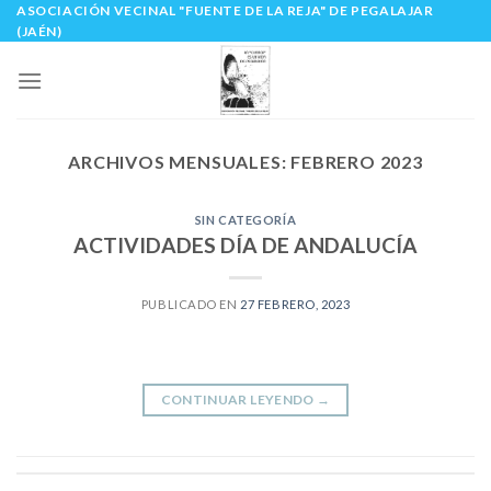
ASOCIACIÓN VECINAL "FUENTE DE LA REJA" DE PEGALAJAR
Skip
(JAÉN)
to
content
ARCHIVOS MENSUALES:
FEBRERO 2023
SIN CATEGORÍA
ACTIVIDADES DÍA DE ANDALUCÍA
PUBLICADO EN
27 FEBRERO, 2023
CONTINUAR LEYENDO
→