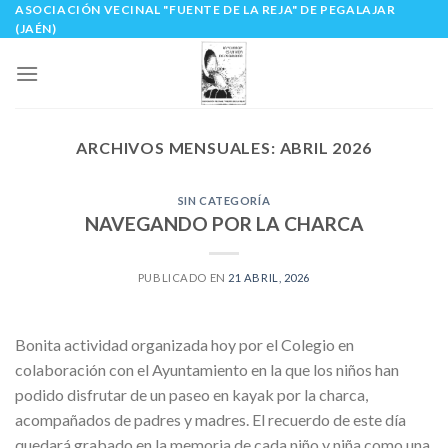
ASOCIACIÓN VECINAL "FUENTE DE LA REJA" DE PEGALAJAR
Skip
(JAÉN)
to
content
ARCHIVOS MENSUALES:
ABRIL 2026
SIN CATEGORÍA
NAVEGANDO POR LA CHARCA
PUBLICADO EN
21 ABRIL, 2026
Bonita actividad organizada hoy por el Colegio en
colaboración con el Ayuntamiento en la que los niños han
podido disfrutar de un paseo en kayak por la charca,
acompañados de padres y madres. El recuerdo de este día
quedará grabado en la memoria de cada niño y niña como una