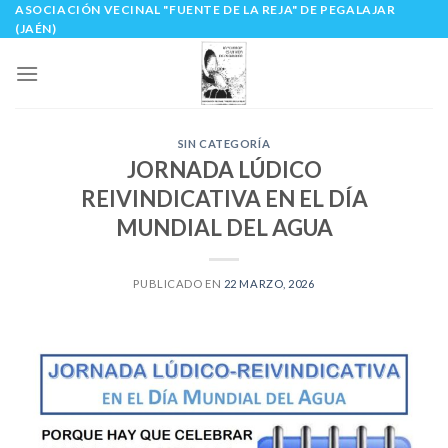
ASOCIACIÓN VECINAL "FUENTE DE LA REJA" DE PEGALAJAR
Skip
(JAÉN)
to
content
SIN CATEGORÍA
JORNADA LÚDICO
REIVINDICATIVA EN EL DÍA
MUNDIAL DEL AGUA
PUBLICADO EN
22 MARZO, 2026